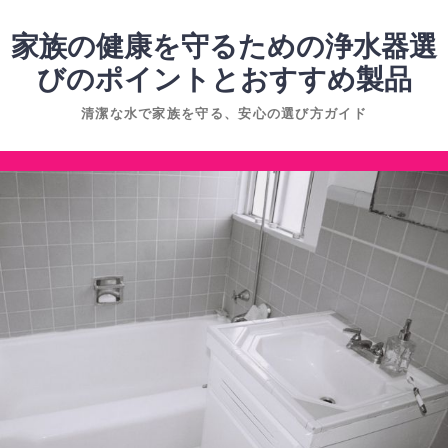
コ
ン
家族の健康を守るための浄水器選
テ
びのポイントとおすすめ製品
ン
清潔な水で家族を守る、安心の選び方ガイド
ツ
へ
コ
ス
ン
キ
テ
ッ
ン
プ
ツ
へ
ス
キ
ッ
プ