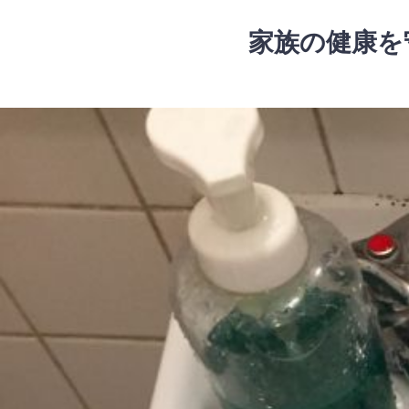
コ
ン
家族の健康を
テ
ン
ツ
コ
へ
ン
ス
テ
キ
ン
ッ
ツ
プ
へ
ス
キ
ッ
プ