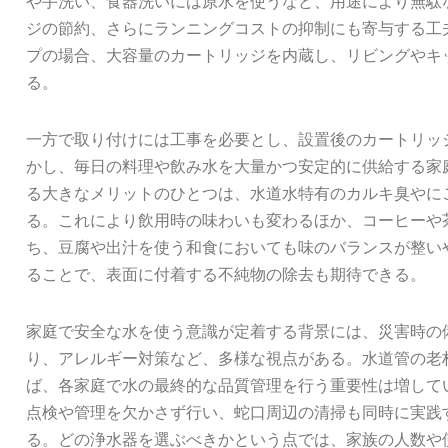
や手洗い、食器洗いには原水を使うなど、用途により無駄
ジの節約、さらにランニングコストの抑制にも寄与する工
プの場合、大容量のカートリッジを内蔵し、リビングやキ
る。
一方で取り付けには工事を必要とし、設置後のカートリッ
かし、毎日の料理や飲み水を大量かつ安定的に供給する家
る大きなメリットのひとつは、水道水特有のカルキ臭やに
る。これにより飲用時の味わいも変わるほか、コーヒーや
ち、豆腐や出汁を使う和食においても味のバランスが整い
ることで、表面に付着する不純物の除去も期待できる。
家庭で安全な水を使う意識が定着する背景には、災害時の
り、アレルギー対策など、多様な視点がある。水道管の老
ば、各家庭で水の最終的な品質管理を行う重要性は増して
点検や管理を欠かさず行い、蛇口周辺の清掃も同時に実践
る。どの浄水器を選ぶべきかという点では、家族の人数や