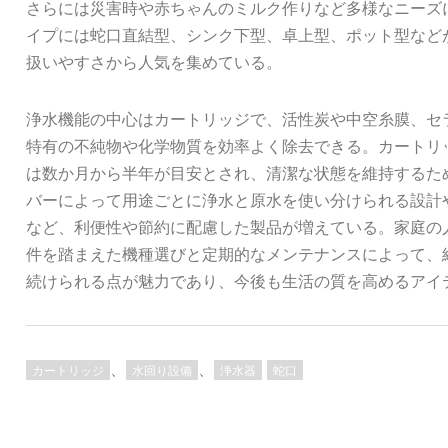
さらには災害時や赤ちゃんのミルク作りなど多様なニーズ
イプには蛇口直結型、シンク下型、卓上型、ポット型など
扱いやすさから人気を集めている。
浄水機能の中心はカートリッジで、活性炭や中空糸膜、セ
特有の不純物や化学物質を効率よく除去できる。カートリ
は数か月から半年が目安とされ、清潔な状態を維持するた
バーによって用途ごとに浄水と原水を使い分けられる設計
など、利便性や節約に配慮した製品が増えている。家庭の
件を踏まえた機種選びと定期的なメンテナンスによって、
続けられる点が魅力であり、今後も生活の質を高めるアイ
、
、
カートリッジ
水回り設備
浄水器
蛇口