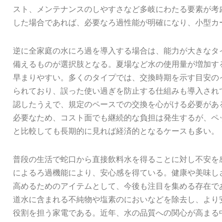
スト、メンテナンスのしやすさなど多岐にわたる要素が考
した場合であれば、必要なろ過性能が明確になり、小型カ
逆に全家庭の水にろ過を導入する場合は、能力が大きなタ
備えるものが選択肢となる。夏場など水の使用量が増加す
早まりやすい。多くのタイプでは、交換時期を示す目安の
られており、誤った使い過ぎを防止する仕組みも導入され
認したうえで、規定のペースでの交換を心がける必要があ
必要なため、コスト面でも継続的な負担は発生するが、ペ
と比較しても長期的に見れば経済的となるケースも多い。
普段の生活で蛇口から直接飲料水を得ることに対し不安を
によるろ過機能により、安心感を得ている。健康や美味し
高めるためのアイテムとして、今後も注目を集める存在で
道水に含まれる不純物や塩素のにおいなどを除去し、より
役割を担う家電である。近年、水の品質への関心が高まる