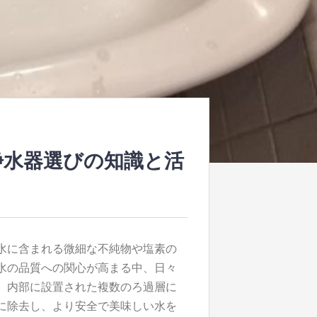
浄水器選びの知識と活
水に含まれる微細な不純物や塩素の
水の品質への関心が高まる中、日々
、内部に設置された複数のろ過層に
に除去し、より安全で美味しい水を