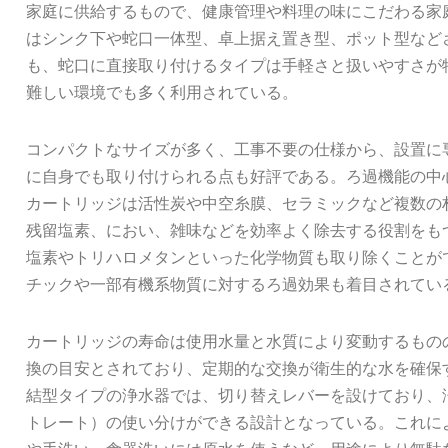
家庭に供給するもので、健康管理や料理の味にこだわる家
はシンク下や蛇口一体型、卓上据え置き型、ポット型など
も、蛇口に直接取り付けるタイプは手軽さと扱いやすさが
難しい環境でも多く利用されている。
コンパクトなサイズが多く、工事不要の仕様から、設置に
に自身でも取り付けられる点も好評である。ろ過機能の中
カートリッジは活性炭や中空糸膜、セラミックなど複数の
残留塩素、におい、雑味などを効率よく除去する役割をも
塩素やトリハロメタンといった化学物質も取り除くことが
チックや一部有機系物質に対するろ過効果も着目されてい
カートリッジの寿命は使用水量と水質により変動するもの
換の目安とされており、定期的な交換が衛生的な水を確保
結型タイプの浄水器では、切り替えレバーを設けており、
トレート）の使い分けができる設計となっている。これに