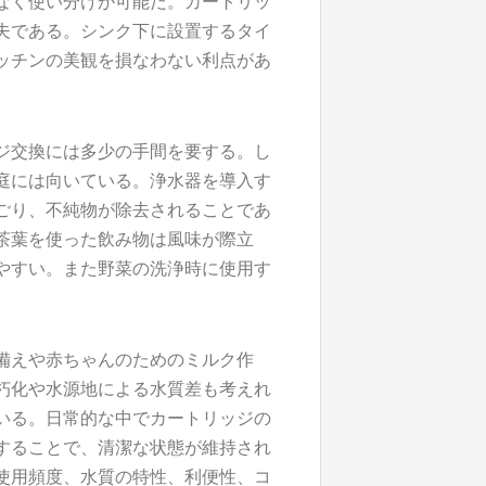
なく使い分けが可能だ。カートリッ
夫である。シンク下に設置するタイ
ッチンの美観を損なわない利点があ
ジ交換には多少の手間を要する。し
庭には向いている。浄水器を導入す
ごり、不純物が除去されることであ
茶葉を使った飲み物は風味が際立
やすい。また野菜の洗浄時に使用す
備えや赤ちゃんのためのミルク作
朽化や水源地による水質差も考えれ
いる。日常的な中でカートリッジの
することで、清潔な状態が維持され
使用頻度、水質の特性、利便性、コ