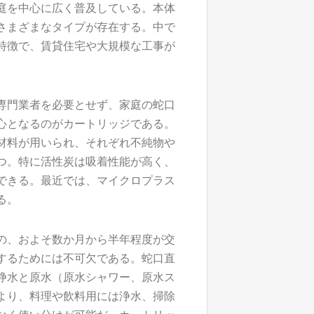
庭を中心に広く普及している。本体
さまざまなタイプが存在する。中で
特徴で、賃貸住宅や大規模な工事が
専門業者を必要とせず、家庭の蛇口
心となるのがカートリッジである。
材料が用いられ、それぞれ不純物や
つ。特に活性炭は吸着性能が高く、
できる。最近では、マイクロプラス
る。
の、およそ数か月から半年程度が交
するためには不可欠である。蛇口直
浄水と原水（原水シャワー、原水ス
より、料理や飲料用には浄水、掃除